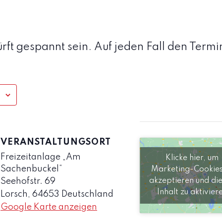
ürft gespannt sein. Auf jeden Fall den Term
VERANSTALTUNGSORT
Freizeitanlage „Am
Klicke hier, um
Sachenbuckel“
Marketing-Cookies
akzeptieren und di
Seehofstr. 69
Inhalt zu aktivier
Lorsch
,
64653
Deutschland
Google Karte anzeigen