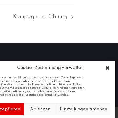
Kampagneneröffnung
Cookie-Zustimmung verwalten
ein optimales Erlebnis zu bieten, verwenden wir Technologien wie
s, um Geräteinformationen zu speichern und/oder darauf
eifen. Wenn du diesen Technologien zustimmst, können wir Daten
 Surfverhalten oder eindeutige IDs auf dieser Website verarbeiten.
 deine Zustimmung nicht erteilst oder zurückziehst, können
mte Merkmale und Funktionen beeinträchtigt werden.
zeptieren
Ablehnen
Einstellungen ansehen