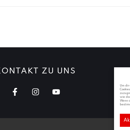
KONTAKT ZU UNS
Um dir 
Cookie
zuzugr
wie das
Wenn du
bestim
Ak