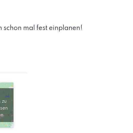
in schon mal fest einplanen!
 zu
esen
en