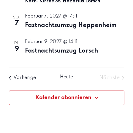
Kath. Kirche St. Nazarius Lorsch
e
c
n
Februar 7, 2027 @ 14:11
h
SO.
7
-
Fastnachtsumzug Heppenheim
e
N
u
Februar 9, 2027 @ 14:11
DI.
a
9
Fastnachtsumzug Lorsch
n
v
d
i
g
A
Heute
Veranstaltungen
Nächste
Vorherige
Veransta
a
n
t
Kalender abonnieren
s
i
i
o
c
n