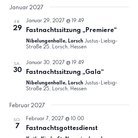
l
a
t
Januar 2027
e
l
a
n
Januar 29, 2027 @ 19:49
FR.
t
29
.
Fastnachtssitzung „Premiere“
l
u
Nibelungenhalle, Lorsch
Justus-Liebig-
t
Straße 25, Lorsch, Hessen
n
u
g
Januar 30, 2027 @ 19:49
SA.
n
A
30
Fastnachtssitzung „Gala“
n
g
Nibelungenhalle, Lorsch
Justus-Liebig-
Straße 25, Lorsch, Hessen
s
e
i
Februar 2027
n
c
S
Februar 7, 2027 @ 10:00
SO.
h
7
Fastnachtsgottesdienst
u
t